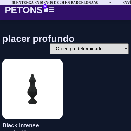
🚀 ENTREGA EN MENOS DE 2H EN BARCELONA 🚀
•
ENVÍ
PETONS
0
placer profundo
Black Intense