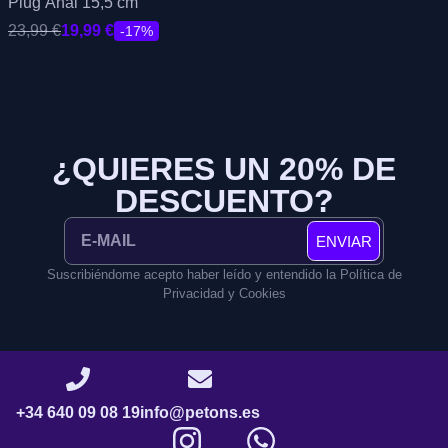
Plug Anal 15,5 cm
23,99
€
19,99
€
-17%
¿QUIERES UN 20% DE
DESCUENTO?
ENVIAR
Suscribiéndome acepto haber leído y entendido la Política de
Privacidad y Cookies
+34 640 09 08 19
info@petons.es