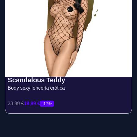
Scandalous Teddy
Body sexy lencería erótica
23,99
€
19,99
€
-17%