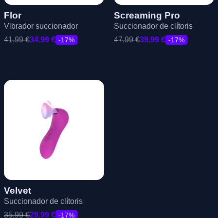
Flor
Screaming Pro
Vibrador succionador
Succionador de clítoris
41,99
€
34,99
€
47,99
€
39,99
€
-17%
-17%
Velvet
Succionador de clítoris
35,99
€
29,99
€
-17%