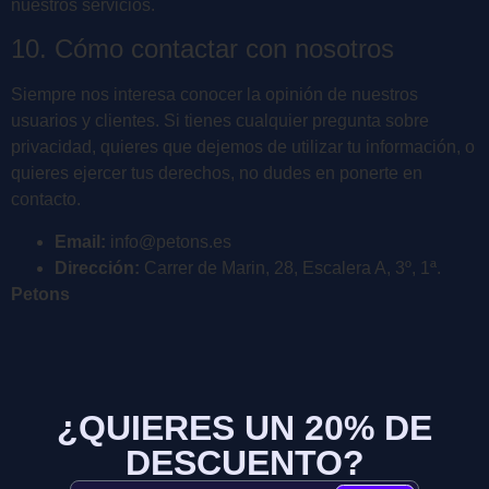
nuestros servicios.
10. Cómo contactar con nosotros
Siempre nos interesa conocer la opinión de nuestros
usuarios y clientes. Si tienes cualquier pregunta sobre
privacidad, quieres que dejemos de utilizar tu información, o
quieres ejercer tus derechos, no dudes en ponerte en
contacto.
Email:
info@petons.es
Dirección:
Carrer de Marin, 28, Escalera A, 3º, 1ª.
Petons
¿QUIERES UN 20% DE
DESCUENTO?