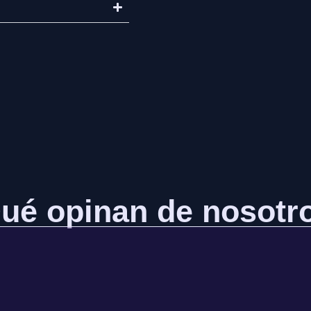
ué opinan de nosotr