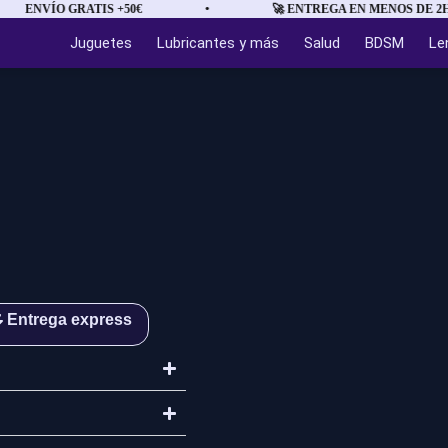
ENVÍO GRATIS +50€
•
🚀 ENTREGA EN MENOS DE 2H EN
Juguetes
Lubricantes y más
Salud
BDSM
Le
Entrega express