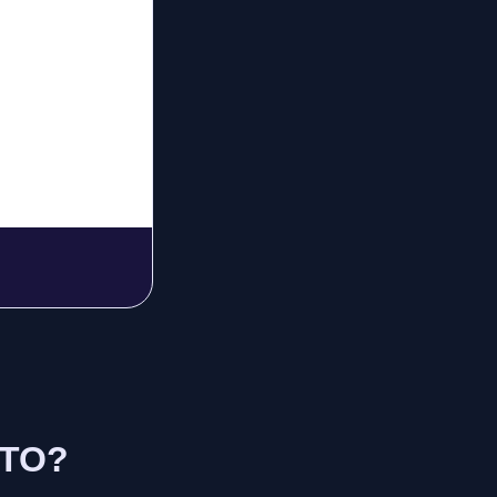
Sweet
23,99
€
1
Babydoll 
NTO?