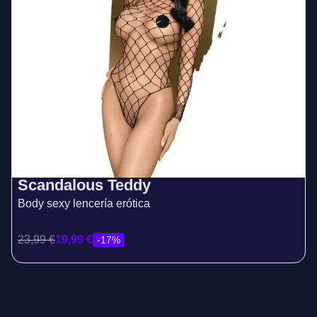
Scandalous Teddy
Body sexy lencería erótica
23,99
€
19,99
€
-17%