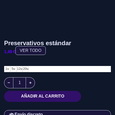
Preservativos estándar
VER TODO
1,49
€
1u
5u
12u
20u
AÑADIR AL CARRITO
Envío discreto