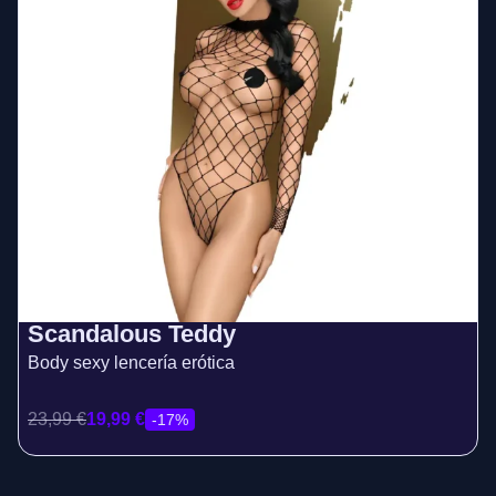
Scandalous Teddy
Body sexy lencería erótica
23,99
€
19,99
€
-17%