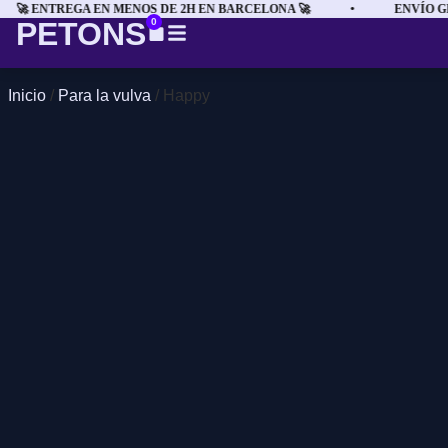
🚀 ENTREGA EN MENOS DE 2H EN BARCELONA 🚀
•
ENVÍO GRA
PETONS
0
Inicio
/
Para la vulva
/ Happy