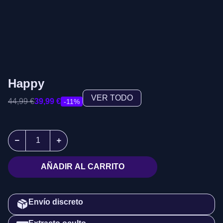
Happy
VER TODO
44,99
€
39,99
€
-11%
AÑADIR AL CARRITO
Envío discreto