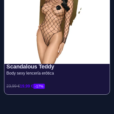
Scandalous Teddy
Body sexy lencería erótica
23,99
€
19,99
€
-17%