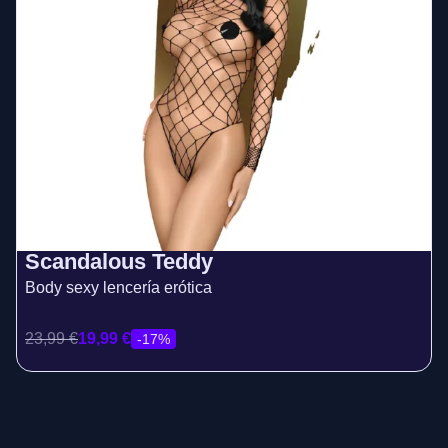
Scandalous Teddy
Body sexy lencería erótica
23,99
€
19,99
€
-17%