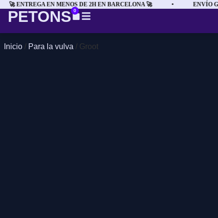
🚀 ENTREGA EN MENOS DE 2H EN BARCELONA 🚀
•
ENVÍO GR
PETONS
0
Inicio
/
Para la vulva
/ Groot