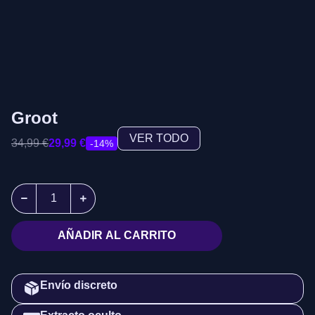
Groot
VER TODO
34,99
€
29,99
€
-14%
AÑADIR AL CARRITO
Envío discreto