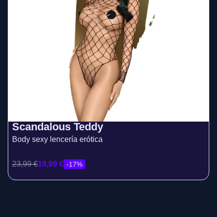
Scandalous Teddy
Body sexy lencería erótica
23,99
€
19,99
€
-17%