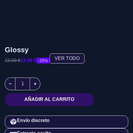
Glossy
VER TODO
19,99
€
14,99
€
-25%
AÑADIR AL CARRITO
Envío discreto