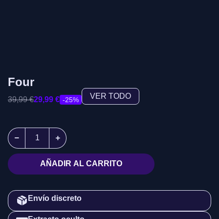
Four
VER TODO
39,99
€
29,99
€
-25%
AÑADIR AL CARRITO
Envío discreto