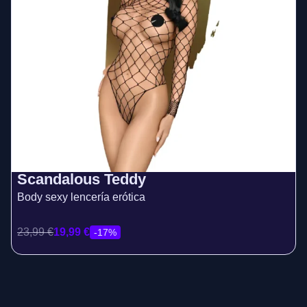
Scandalous Teddy
Body sexy lencería erótica
23,99
€
19,99
€
-17%