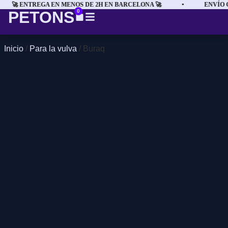
🚀 ENTREGA EN MENOS DE 2H EN BARCELONA 🚀
•
ENVÍO GR
PETONS
0
Inicio
/
Para la vulva
/ Buraq