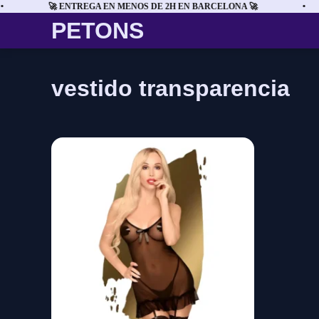
🚀 ENTREGA EN MENOS DE 2H EN BARCELONA 🚀
•
PETONS
vestido transparencia