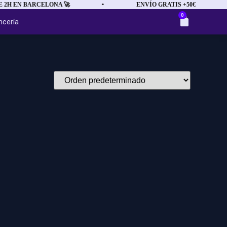
2H EN BARCELONA 🚀
•
ENVÍO GRATIS +50€
•
0
ncería