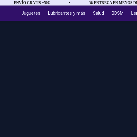
ENVÍO GRATIS +50€
•
🚀 ENTREGA EN MENOS DE 
Juguetes
Lubricantes y más
Salud
BDSM
Le