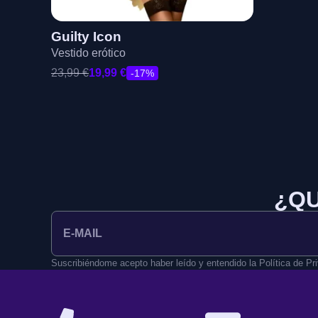
Guilty Icon
Vestido erótico
23,99
€
19,99
€
-17%
¿QU
Suscribiéndome acepto haber leído y entendido la Política de Pr