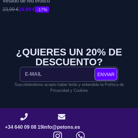
Vestido de red erótico
23,99
€
19,99
€
-17%
¿QUIERES UN 20% DE
DESCUENTO?
ENVIAR
Suscribiéndome acepto haber leído y entendido la Política de
Privacidad y Cookies
+34 640 09 08 19
info@petons.es