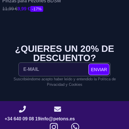
Pinzas para Pezones BDSM
11,99
€
9,99
€
-17%
¿QUIERES UN 20% DE
DESCUENTO?
ENVIAR
Suscribiéndome acepto haber leído y entendido la Política de
Privacidad y Cookies
+34 640 09 08 19
info@petons.es