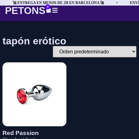
🚀 ENTREGA EN MENOS DE 2H EN BARCELONA 🚀
•
ENVÍ
PETONS
0
tapón erótico
Red Passion