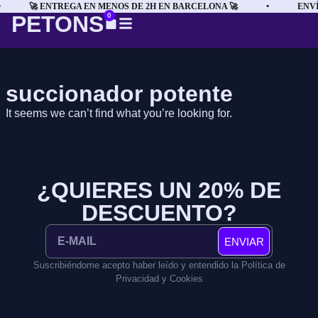
🚀 ENTREGA EN MENOS DE 2H EN BARCELONA 🚀
•
ENVÍ
PETONS
0
succionador potente
It seems we can’t find what you’re looking for.
¿QUIERES UN 20% DE
DESCUENTO?
ENVIAR
Suscribiéndome acepto haber leído y entendido la Política de
Privacidad y Cookies