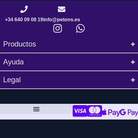
+34 640 09 08 19
info@petons.es
Productos
Ayuda
Legal
Política de compra y devoluciones