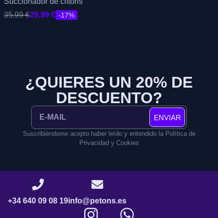
Succionador de clítoris
35,99
€
29,99
€
-17%
¿QUIERES UN 20% DE
DESCUENTO?
ENVIAR
Suscribiéndome acepto haber leído y entendido la Política de
Privacidad y Cookies
+34 640 09 08 19
info@petons.es