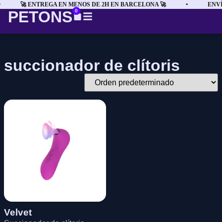
🚀 ENTREGA EN MENOS DE 2H EN BARCELONA 🚀
•
ENVÍ
PETONS
0
succionador de clítoris
Velvet