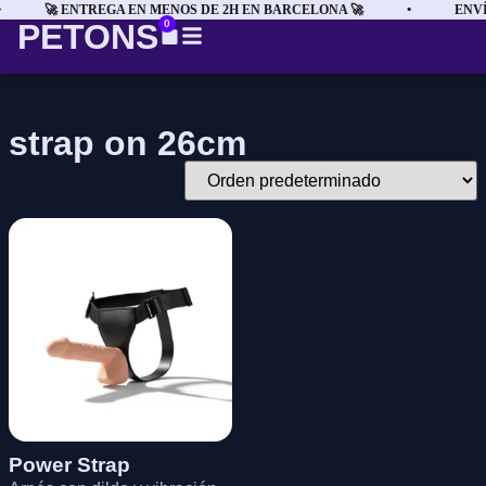
🚀 ENTREGA EN MENOS DE 2H EN BARCELONA 🚀
•
ENVÍ
PETONS
0
strap on 26cm
Power Strap