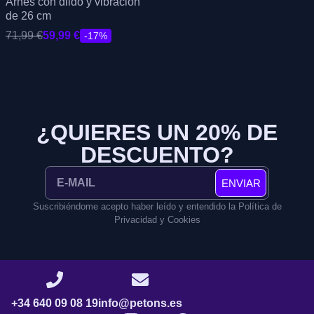
Arnés con dildo y vibración
de 26 cm
71,99
€
59,99
€
-17%
¿QUIERES UN 20% DE
DESCUENTO?
ENVIAR
Suscribiéndome acepto haber leído y entendido la Política de
Privacidad y Cookies
+34 640 09 08 19
info@petons.es