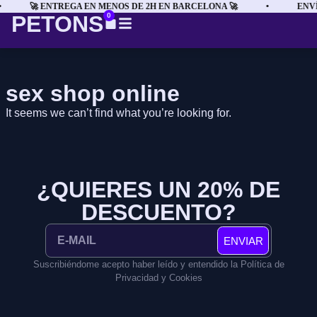
🚀 ENTREGA EN MENOS DE 2H EN BARCELONA 🚀
•
ENVÍ
PETONS
0
sex shop online
It seems we can’t find what you’re looking for.
¿QUIERES UN 20% DE
DESCUENTO?
ENVIAR
Suscribiéndome acepto haber leído y entendido la Política de
Privacidad y Cookies