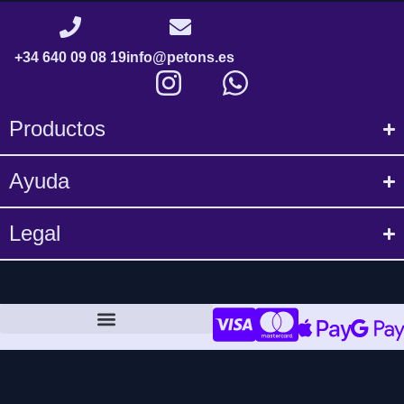
+34 640 09 08 19
info@petons.es
Productos
Ayuda
Legal
Política de compra y devoluciones