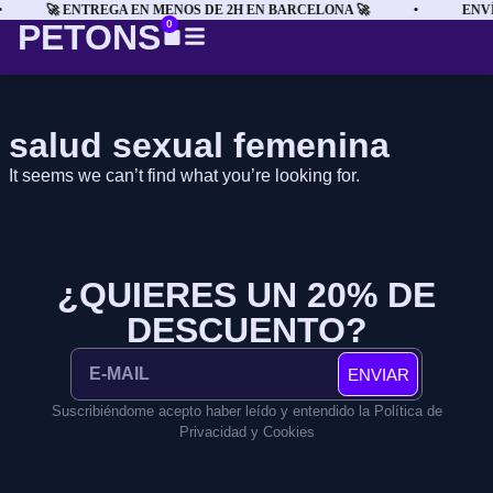
🚀 ENTREGA EN MENOS DE 2H EN BARCELONA 🚀
•
ENVÍ
PETONS
0
salud sexual femenina
It seems we can’t find what you’re looking for.
¿QUIERES UN 20% DE
DESCUENTO?
ENVIAR
Suscribiéndome acepto haber leído y entendido la Política de
Privacidad y Cookies