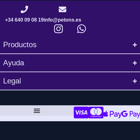
+34 640 09 08 19
info@petons.es
Productos
Ayuda
Legal
Política de compra y devoluciones