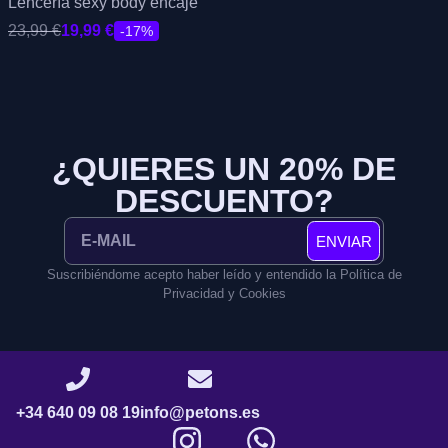
Lencería sexy body encaje
23,99
€
19,99
€
-17%
¿QUIERES UN 20% DE
DESCUENTO?
ENVIAR
Suscribiéndome acepto haber leído y entendido la Política de
Privacidad y Cookies
+34 640 09 08 19
info@petons.es