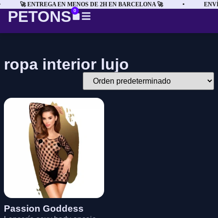
🚀 ENTREGA EN MENOS DE 2H EN BARCELONA 🚀
•
ENVÍ
PETONS
0
ropa interior lujo
Passion Goddess