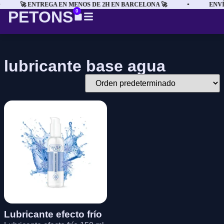
🚀 ENTREGA EN MENOS DE 2H EN BARCELONA 🚀
•
ENVÍ
PETONS
0
lubricante base agua
Lubricante efecto frío