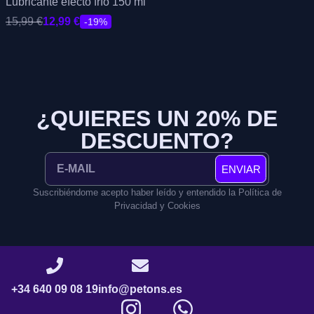
Lubricante efecto frío 150 ml
15,99
€
12,99
€
-19%
¿QUIERES UN 20% DE
DESCUENTO?
ENVIAR
Suscribiéndome acepto haber leído y entendido la Política de
Privacidad y Cookies
+34 640 09 08 19
info@petons.es