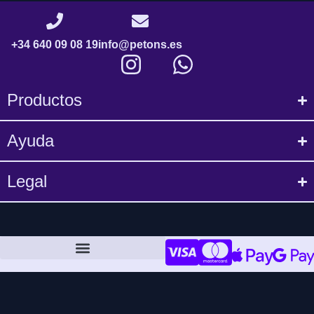
+34 640 09 08 19
info@petons.es
Productos
Ayuda
Legal
Política de compra y devoluciones