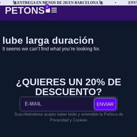
🚀 ENTREGA EN MENOS DE 2H EN BARCELONA 🚀
•
ENVÍ
PETONS
0
lube larga duración
It seems we can’t find what you’re looking for.
¿QUIERES UN 20% DE
DESCUENTO?
ENVIAR
Suscribiéndome acepto haber leído y entendido la Política de
Privacidad y Cookies