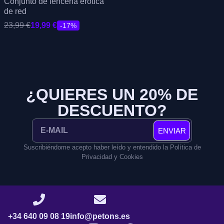
Conjunto de lencería erótica
de red
23,99
€
19,99
€
-17%
¿QUIERES UN 20% DE
DESCUENTO?
ENVIAR
Suscribiéndome acepto haber leído y entendido la Política de
Privacidad y Cookies
+34 640 09 08 19
info@petons.es