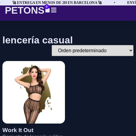
🚀 ENTREGA EN MENOS DE 2H EN BARCELONA 🚀
•
ENVÍ
PETONS
0
lencería casual
Work It Out