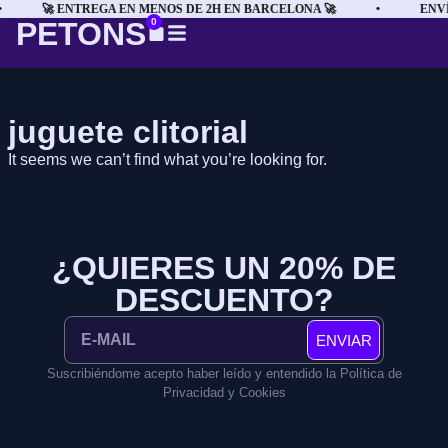
🚀 ENTREGA EN MENOS DE 2H EN BARCELONA 🚀
•
ENVÍ
PETONS
0
juguete clitorial
It seems we can’t find what you’re looking for.
¿QUIERES UN 20% DE
DESCUENTO?
ENVIAR
Suscribiéndome acepto haber leído y entendido la Política de
Privacidad y Cookies