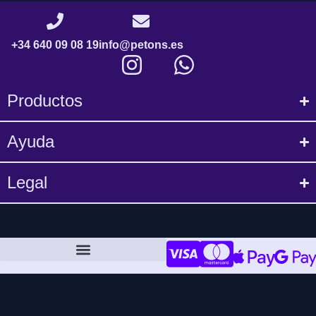
+34 640 09 08 19
info@petons.es
Productos
Ayuda
Legal
Política de compra y devoluciones