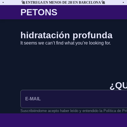
•
🚀 ENTREGA EN MENOS DE 2H EN BARCELONA 🚀
•
PETONS
hidratación profunda
It seems we can’t find what you’re looking for.
¿QU
Suscribiéndome acepto haber leído y entendido la Política de Pr