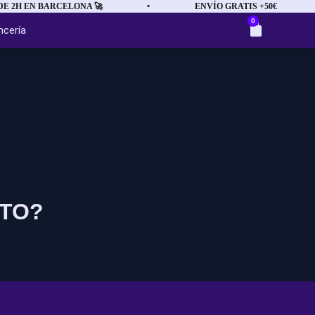
 2H EN BARCELONA 🚀
•
ENVÍO GRATIS +50€
0
ncería
NTO?