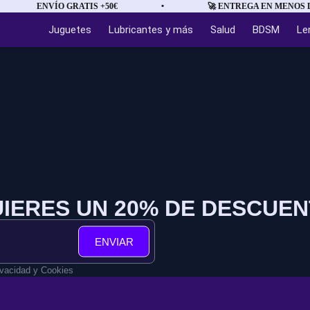
ENVÍO GRATIS +50€
•
🚀 ENTREGA EN MENOS DE
Juguetes
Lubricantes y más
Salud
BDSM
Le
IERES UN 20% DE DESCUE
ENVIAR
ivacidad y Cookies