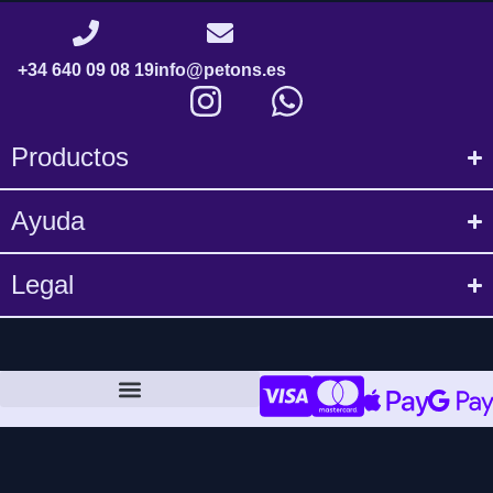
+34 640 09 08 19
info@petons.es
Productos
Ayuda
Legal
Política de compra y devoluciones