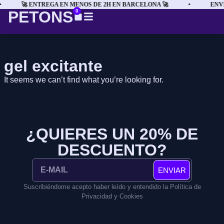
🚀 ENTREGA EN MENOS DE 2H EN BARCELONA 🚀
•
ENVÍ
PETONS
0
gel excitante
It seems we can’t find what you’re looking for.
¿QUIERES UN 20% DE
DESCUENTO?
ENVIAR
Suscribiéndome acepto haber leído y entendido la Política de
Privacidad y Cookies