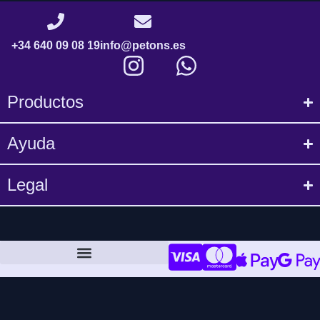
+34 640 09 08 19
info@petons.es
Productos
Ayuda
Legal
Política de compra y devoluciones