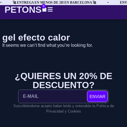
•
🚀 ENTREGA EN MENOS DE 2H EN BARCELONA 🚀
•
ENVÍ
PETONS
0
gel efecto calor
It seems we can’t find what you’re looking for.
¿QUIERES UN 20% DE
DESCUENTO?
ENVIAR
Suscribiéndome acepto haber leído y entendido la Política de
Privacidad y Cookies