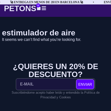
🚀 ENTREGA EN MENOS DE 2H EN BARCELONA 🚀
•
ENVÍ
PETONS
0
estimulador de aire
It seems we can’t find what you’re looking for.
¿QUIERES UN 20% DE
DESCUENTO?
ENVIAR
Suscribiéndome acepto haber leído y entendido la Política de
Privacidad y Cookies