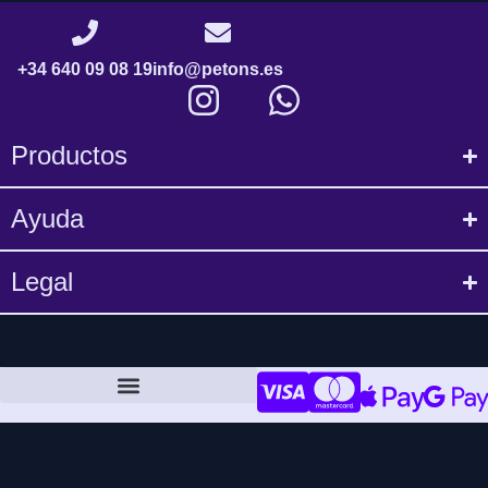
+34 640 09 08 19
info@petons.es
Productos
Ayuda
Legal
Política de compra y devoluciones