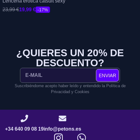
Lencería erótica catsuit sexy
23,99
€
19,99
€
-17%
¿QUIERES UN 20% DE
DESCUENTO?
ENVIAR
Suscribiéndome acepto haber leído y entendido la Política de
Privacidad y Cookies
+34 640 09 08 19
info@petons.es