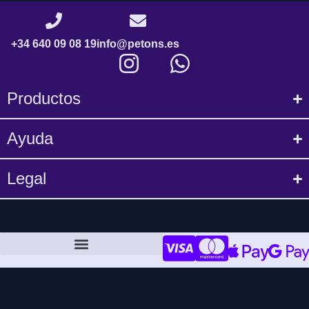
+34 640 09 08 19
info@petons.es
Productos
Ayuda
Legal
Política de compra y devoluciones