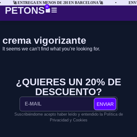
•
🚀 ENTREGA EN MENOS DE 2H EN BARCELONA 🚀
•
ENVÍ
PETONS
0
crema vigorizante
It seems we can’t find what you’re looking for.
¿QUIERES UN 20% DE
DESCUENTO?
ENVIAR
Suscribiéndome acepto haber leído y entendido la Política de
Privacidad y Cookies