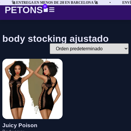
🚀 ENTREGA EN MENOS DE 2H EN BARCELONA 🚀
•
ENVÍ
PETONS
0
body stocking ajustado
Juicy Poison