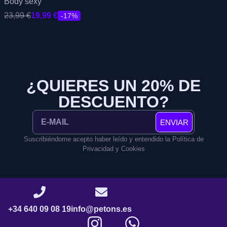
Body sexy
23,99
€
19,99
€
-17%
¿QUIERES UN 20% DE
DESCUENTO?
ENVIAR
Suscribiéndome acepto haber leído y entendido la Política de
Privacidad y Cookies
+34 640 09 08 19
info@petons.es